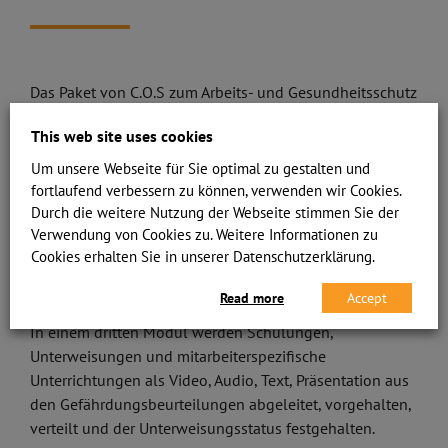
Das Paket von C.O.S zum Arbeits- und Gesundheitsschutz
ermöglicht ein effizientes und rechtssicheres Verfahren
This web site uses cookies
für Gefährdungsbeurteilung und für
Betriebsanweisungen. In einem Modul werden
Um unsere Webseite für Sie optimal zu gestalten und
Gefährdungslagen nach einzelnen Faktoren strukturiert
fortlaufend verbessern zu können, verwenden wir Cookies.
für jeden Arbeitsplatz, Standort oder Bereich (Personen-,
Durch die weitere Nutzung der Webseite stimmen Sie der
Verwendung von Cookies zu. Weitere Informationen zu
tätigkeits- oder arbeitsbereichsbezogen) erfasst. In einem
Cookies erhalten Sie in unserer Datenschutzerklärung.
weiteren Modul werden Gesetze und Normen abgelegt
und die automatisiert erstellten Betriebsanweisungen
Read more
Accept
abgestimmt, autorisiert und in die Organisation verteilt.
In einem dritten Modul werden Schulungen,
Unterweisungen und mitarbeiterspezifische
Unterrichtungen als Video, Audio, Text, Präsentation aus
den Gefährdungsbeurteilungen abgeleitet, vorgehalten,
verteilt und der Unterweisungsstatus festgehalten.